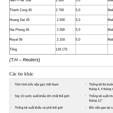
Nam Phat Star
2.800
5,0
Mal
Thanh Cong 45
2.700
5,0
Mal
Hoang Dat 45
2.500
5,0
Mal
Hai Phong 45
2.500
5,0
Mal
Royal 06
2.150
5,0
Mal
Tổng
129.175
(T.H – Reuters)
Các tin khác
Tình hình bốc xếp gạo Việt Nam
Thống kê thị trư
tháng 4, 4 tháng
Top 10 nước xuất khẩu lớn nhất thế giới
Thống kê xuất n
tháng 12"
Thống kê xuất khẩu cà phê thế giới
Bốc xếp gạo tại c