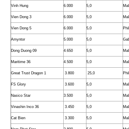
Vinh Hung
6.000
5,0
Mal
Vien Dong 3
6.000
5,0
Mal
Vien Dong 5
6.000
5,0
Phi
Amyntor
5.000
5,0
Ga
Dong Duong 09
4.650
5,0
Mal
Maritime 36
4.500
5,0
Mal
Great Trust Dragon 1
3.800
25,0
Phi
FS Glory
3.600
5,0
Mal
Nasico Star
3.500
5,0
Mal
Vinashin Inco 36
3.450
5,0
Mal
Cat Bien
3.300
5,0
Mal