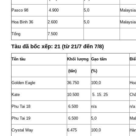
Pasco 98
4.900
5,0
Malaysia
Hoa Binh 36
2.600
5,0
Malaysia
Tổng
7.500
Tàu đã bốc xếp: 21 (từ 21/7 đến 7/8)
Tên tàu
Khối lượng
Gạo tấm
Đi
(tấn)
(%)
Golden Eagle
36.750
100,0
Ho
Kate
10.500
5. 15. 25
Châ
Phu Tai 18
6.500
n/a
n/a
Phu Tai 19
6.500
5,0
Mal
Crystal Way
6.475
100,0
Hà