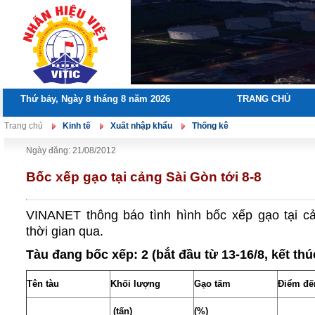
Thứ bảy, Ngày 8 tháng 8 năm 2026
TRANG CHỦ
Trang chủ
Kinh tế
Xuất nhập khẩu
Thống kê
Ngày đăng: 21/08/2012
Bốc xếp gạo tại cảng Sài Gòn tới 8-8
VINANET thông báo tình hình bốc xếp gạo tại c
thời gian qua.
Tàu đang bốc xếp: 2 (bắt đầu từ 13-16/8, kết thú
Tên tàu
Khối lượng
Gạo tấm
Điểm đế
(tấn)
(%)