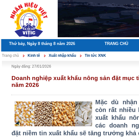
Thứ bảy, Ngày 8 tháng 8 năm 2026
TRANG CHỦ
Trang chủ
Kinh tế
Xuất nhập khẩu
Tin tức XNK
Ngày đăng: 27/01/2026
Doanh nghiệp xuất khẩu nông sản đặt mục t
năm 2026
Mặc dù nhận
còn rất nhiều
xuất khẩu nô
các doanh ng
đặt niềm tin xuất khẩu sẽ tăng trưởng khả