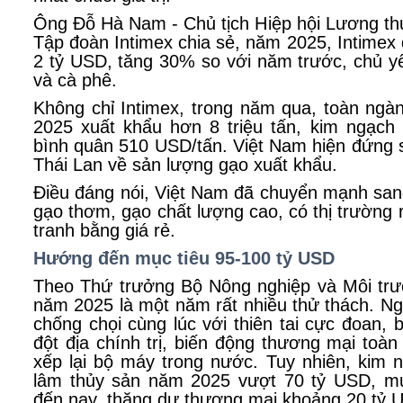
Ông Đỗ Hà Nam - Chủ tịch Hiệp hội Lương th
Tập đoàn Intimex chia sẻ, năm 2025, Intimex
2 tỷ USD, tăng 30% so với năm trước, chủ y
và cà phê.
Không chỉ Intimex, trong năm qua, toàn ng
2025 xuất khẩu hơn 8 triệu tấn, kim ngạch 
bình quân 510 USD/tấn. Việt Nam hiện đứng 
Thái Lan về sản lượng gạo xuất khẩu.
Điều đáng nói, Việt Nam đã chuyển mạnh san
gạo thơm, gạo chất lượng cao, có thị trường 
tranh bằng giá rẻ.
Hướng đến mục tiêu 95-100 tỷ USD
Theo Thứ trưởng Bộ Nông nghiệp và Môi tr
năm 2025 là một năm rất nhiều thử thách. N
chống chọi cùng lúc với thiên tai cực đoan, 
đột địa chính trị, biến động thương mại toàn
xếp lại bộ máy trong nước. Tuy nhiên, kim 
lâm thủy sản năm 2025 vượt 70 tỷ USD, mứ
đến nay, thặng dư thương mại khoảng 20 tỷ 