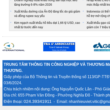
Doanh nghiệp xuất khẩu nông sản đặt mục tiêu
Nhập khẩu LNG c
tăng trưởng 6-8% năm 2026
mức thấp nhất tr
Xuất khẩu đường của Ấn Độ tăng tốc do giá giảm
Indonesia có thể 
và đồng rupee suy yếu
hỗ trợ mở rộng ch
Kim ngạch xuất khẩu hồ tiêu đạt 1,66 tỷ USD, cao
Xuất khẩu gạo củ
nhất từ trước đến nay
giảm còn 7 triệu 
TRUNG TÂM THÔNG TIN CÔNG NGHIỆP VÀ THƯƠNG MẠ
THƯƠNG.
Giấy phép của Bộ Thông tin và Truyền thông số 113/GP-TTĐ
03/6/2024.
Chịu trách nhiệm nội dung: Ông Nguyễn Quốc Lân - Phó Gi
Địa chỉ: 655 Phạm Văn Đồng - Phường Nghĩa Đô - Thành ph
024.39341911
Điện thoại:
- Email:
nhanhieuviet.vitic@gma